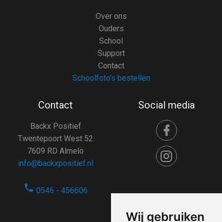
Over ons
Ouders
School
Support
Contact
Schoolfoto's bestellen
Contact
Social media
Backx Positief
Twentepoort West 52
7609 RD Almelo
info@backxpositief.nl
0546 - 456606
Wij gebruiken