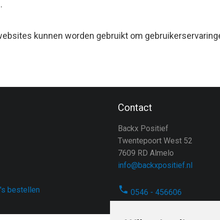
.
 websites kunnen worden gebruikt om gebruikerservaring
Contact
Backx Positief
Twentepoort West 52
7609 RD Almelo
info@backxpositief.nl
's bestellen
0546 - 456606